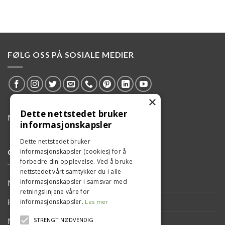
FØLG OSS PÅ SOSIALE MEDIER
×
Dette nettstedet bruker
Miljøarbeidet vårt
informasjonskapsler
Dette nettstedet bruker
informasjonskapsler (cookies) for å
CHILI-TANKER
forbedre din opplevelse. Ved å bruke
nettstedet vårt samtykker du i alle
informasjonskapsler i samsvar med
Nytt navn og identitet for CARON
retningslinjene våre for
HARSTAD MUSIKK I 50 ÅR
informasjonskapsler.
Les mer
Ny hjemmeside til Narvik Havn.
STRENGT NØDVENDIG