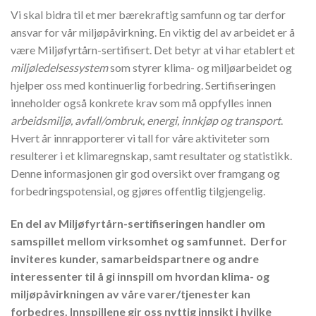
Vi skal bidra til et mer bærekraftig samfunn og tar derfor
ansvar for vår miljøpåvirkning. En viktig del av arbeidet er å
være Miljøfyrtårn-sertifisert. Det betyr at vi har etablert et
miljøledelsessystem
som styrer klima- og miljøarbeidet og
hjelper oss med kontinuerlig forbedring. Sertifiseringen
inneholder også konkrete krav som må oppfylles innen
arbeidsmiljø, avfall/ombruk, energi, innkjøp og transport
.
Hvert år innrapporterer vi tall for våre aktiviteter som
resulterer i et klimaregnskap, samt resultater og statistikk.
Denne informasjonen gir god oversikt over framgang og
forbedringspotensial, og gjøres offentlig tilgjengelig.
En del av Miljøfyrtårn-sertifiseringen handler om
samspillet mellom virksomhet og samfunnet. Derfor
inviteres kunder, samarbeidspartnere og andre
interessenter til å gi innspill om hvordan klima- og
miljøpåvirkningen av våre varer/tjenester kan
forbedres. Innspillene gir oss nyttig innsikt i hvilke