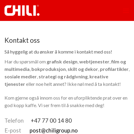
Skip
to
content
Kontakt oss
Så hyggelig at du ønsker å komme i kontakt med oss!
Har du spørsmål om
grafisk
design
,
webtjenester
,
film
og
multimedia
,
bokproduksjon
,
skilt
og
dekor
,
profilartikler
,
sosiale
medier
,
strategi
og
rådgivning
,
kreative
tjenester
eller noe helt annet? Ikke nøl med å ta kontakt!
Kom gjerne også innom oss for en uforpliktende prat over en
god kopp kaffe. Vi ser frem til å snakke med deg!
Telefon
+47 77 00 14 80
E-post
post@chiligroup.no